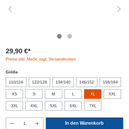
29,90 €*
Preise inkl. MwSt. zzgl. Versandkosten
Größe
110/116
122/128
134/140
146/152
158/164
XS
S
M
L
XL
XXL
3XL
4XL
5XL
6XL
7XL
In den Warenkorb